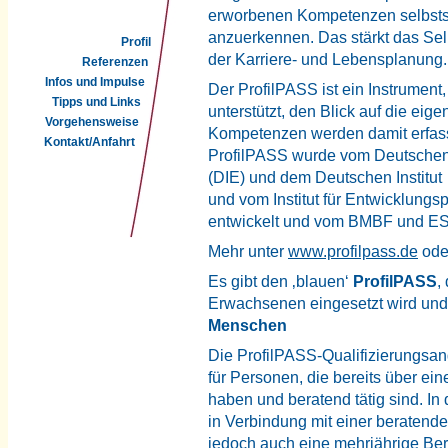
erworbenen Kompetenzen selbstst
anzuerkennen. Das stärkt das Sel
Profil
der Karriere- und Lebensplanung.
Referenzen
Infos und Impulse
Der ProfilPASS ist ein Instrumen
Tipps und Links
unterstützt, den Blick auf die eig
Vorgehensweise
Kompetenzen werden damit erfasst,
Kontakt/Anfahrt
ProfilPASS wurde vom Deutschen 
(DIE) und dem Deutschen Institut 
und vom Institut für Entwicklungs
entwickelt und vom BMBF und ESF
Mehr unter
www.profilpass.de
ode
Es gibt den ‚blauen‘
ProfilPASS
,
Erwachsenen eingesetzt wird und
Menschen
Die ProfilPASS-Qualifizierungsan
für Personen, die bereits über ei
haben und beratend tätig sind. In
in Verbindung mit einer beratende
jedoch auch eine mehrjährige Bera