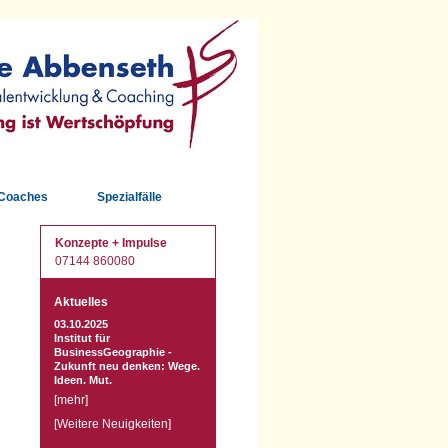
/Coaches
Spezialfälle
Schatz
Profil
Pass
Konzepte + Impulse
07144 860080
Aktuelles
03.10.2025
Institut für
BusinessGeographie -
Zukunft neu denken: Wege.
Ideen. Mut.
[
mehr
]
[
Weitere Neuigkeiten
]