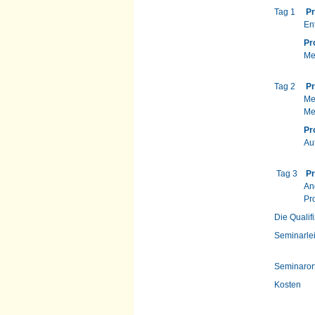
Tag 1
Pr
Entstehu
P
Mein Lebe
Tag 2
Pr
Me
Meine Zi
Pr
Aufbau 
Tag 3
Pr
An
Profi
Die Qualif
Seminarl
ProfilP
Seminar
Kosten 
incl. Z
Bildun