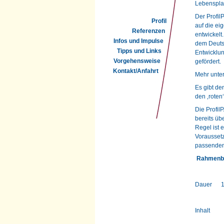
Lebenspla
Der Profil
Profil
auf die ei
Referenzen
entwickelt
Infos und Impulse
dem Deutsc
Tipps und Links
Entwicklu
Vorgehensweise
gefördert.
Kontakt/Anfahrt
Mehr unte
Es gibt de
den ‚roten
Die Profil
bereits üb
Regel ist 
Voraussetz
passenden
Rahmenb
Dauer 18 
Inha