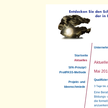
Unterneh
Startseite
Aktuelles
Aktuell
SFA-Prinzip©
Mai 201
ProilPASS-Methode
Qualifizie
Projekt- und
3 Tage bis 
Ideenschmiede
Eine Berat
Bildungs-
die formel
anzuerkenn