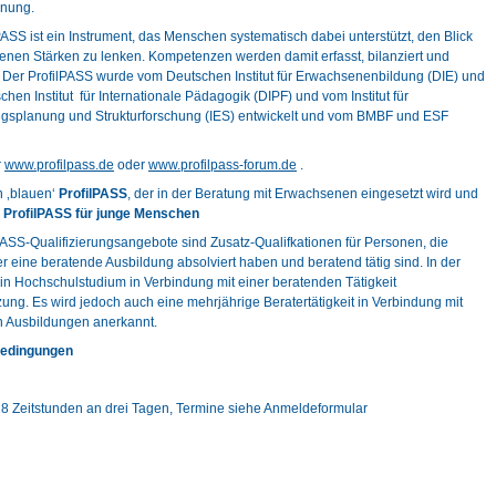
nung.
PASS ist ein Instrument, das Menschen systematisch dabei unterstützt, den Blick
genen Stärken zu lenken. Kompetenzen werden damit erfasst, bilanziert und
. Der ProfilPASS wurde vom Deutschen Institut für Erwachsenenbildung (DIE) und
hen Institut für Internationale Pädagogik (DIPF) und vom Institut für
ngsplanung und Strukturforschung (IES) entwickelt und vom BMBF und ESF
r
www.profilpass.de
oder
www.profilpass-forum.de
.
n ‚blauen‘
ProfilPASS
, der in der Beratung mit Erwachsenen eingesetzt wird und
‘
ProfilPASS für junge Menschen
PASS-Qualifizierungsangebote sind Zusatz-Qualifkationen für Personen, die
er eine beratende Ausbildung absolviert haben und beratend tätig sind. In der
ein Hochschulstudium in Verbindung mit einer beratenden Tätigkeit
ung. Es wird jedoch auch eine mehrjährige Beratertätigkeit in Verbindung mit
 Ausbildungen anerkannt.
edingungen
Zeitstunden an drei Tagen, Termine siehe Anmeldeformular
lt