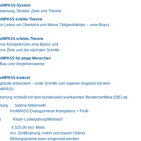
ofilPASS-System
ng, Struktur, Ziele und Theorie
rofilPASS erlebte Theorie
n ein Überblick und Meine Tätigkeitsfelder – eine Bilanz
ofilPASS erlebte Theorie
ine Kompetenzen eine Bilanz und
ele und die nächsten Schritte
ofilPASS für junge Menschen
und Vorgehensweise
ofilPASS konkret
gebote entwickeln – erste Schritte zum eigenen Angebot mit dem
lPASS
izierung schließt mit dem bundesweit anerkannten Beraterzertifikat (DIE) ab.
eitung Sabine Abbenseth
ASS-Dialogzentrum Kompetenz + Profil
ort Raum Ludwigsburg/Marbach
€ 525,00 incl. Mwst.
ertifizierung, rotem und blauen Ordner
gsprämie kann eingesetzt werden